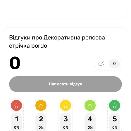
Відгуки про Декоративна репсова
стрічка bordo
0
0
Написати відгук
1
2
3
4
5
0%
0%
0%
0%
0%