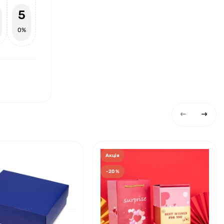
5
0%
Акція
-20 %