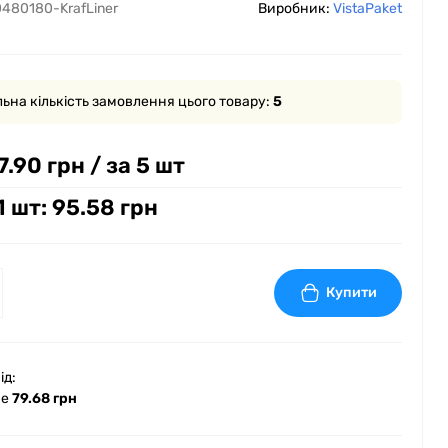
480180-KrafLiner
Виробник:
VistaPaket
ьна кількість замовлення цього товару:
5
7.90 грн
/ за 5 шт
1 шт: 95.58 грн
Купити
ід:
ше
79.68 грн