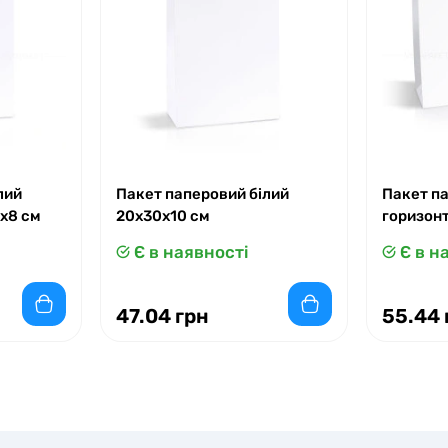
лий
Пакет паперовий білий
Пакет п
x8 см
20х30х10 см
горизон
Є в наявності
Є в н
47.04 грн
55.44 