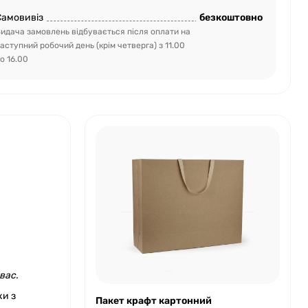
Самовивіз
безкоштовно
идача замовлень відбувається після оплати на
аступний робочий день (крім четверга) з 11.00
о 16.00
вас.
ки з
Пакет крафт картонний