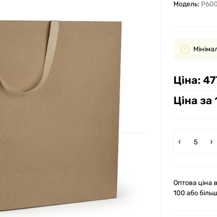
Модель:
P600
Мінімал
Ціна:
47
Ціна за 
Оптова ціна в
100 або біль