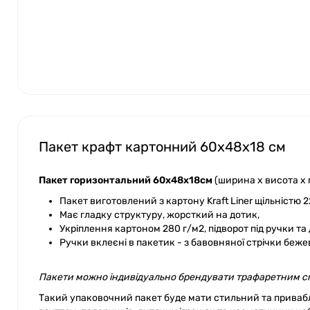
Пакет крафт картонний 60х48х18 см
Пакет горизонтальний 60х48х18см
(ширина x висота x 
Пакет виготовлений з картону Kraft Liner щільністю 2
Має гладку структуру, жорсткий на дотик,
Укріплення картоном 280 г/м2, підворот під ручки та
Ручки вклеєні в пакетик - з бавовняної стрічки беже
Пакети можно індивідуально брендувати трафаретним спо
Такий упаковочний пакет буде мати стильний та привабли