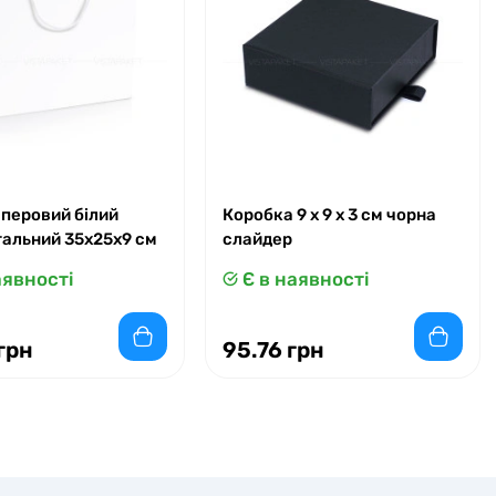
аперовий білий
Коробка 9 x 9 x 3 см чорна
тальний 35х25х9 см
слайдер
аявності
Є в наявності
грн
95.76 грн