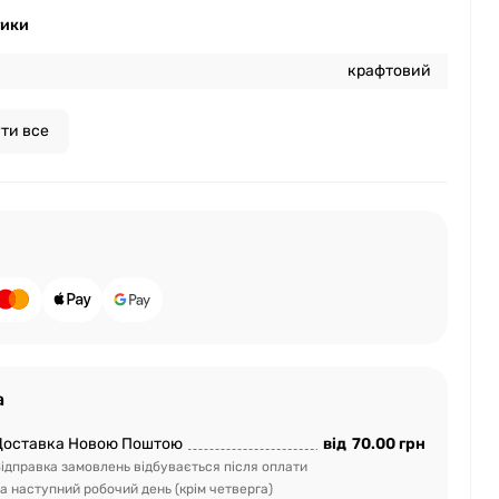
тики
крафтовий
ти все
а
Доставка Новою Поштою
від
70.00 грн
ідправка замовлень відбувається після оплати
а наступний робочий день (крім четверга)