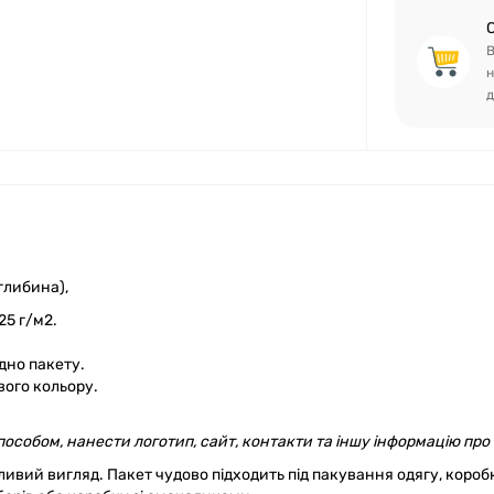
В
н
д
глибина),
25 г/м2.
 дно пакету.
вого кольору.
собом, нанести логотип, сайт, контакти та іншу інформацію про 
вий вигляд. Пакет чудово підходить під пакування одягу, короб