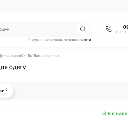
0
Пн-Чт 
Я шукаю, наприклад,
паперові пакети
фт-картон 60х48х18см з стрічкою
ля одягу
0
уки
Є в наяв