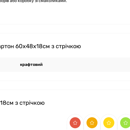
борів або коробку зі смаколиками.
артон 60х48х18см з стрічкою
крафтовий
18см з стрічкою