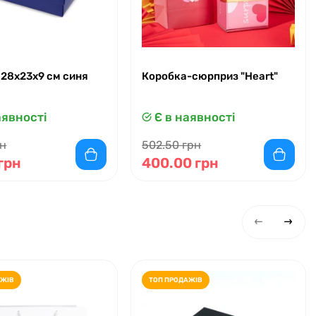
 28x23x9 см синя
Коробка-сюрприз "Heart"
аявності
Є в наявності
рн
502.50 грн
грн
400.00 грн
АЖІВ
ТОП ПРОДАЖІВ