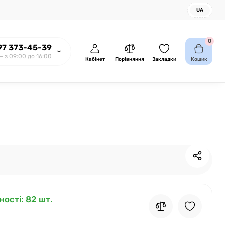
UA
0
97 373-45-39
— з 09:00 до 16:00
Кабінет
Порівняння
Закладки
Кошик
ності
: 82 шт.