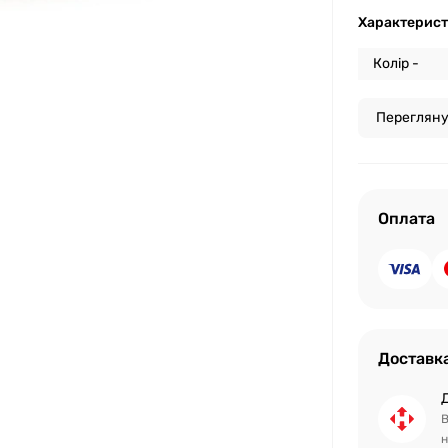
Характерис
Колір -
Перегляну
Оплата
Доставк
В
н