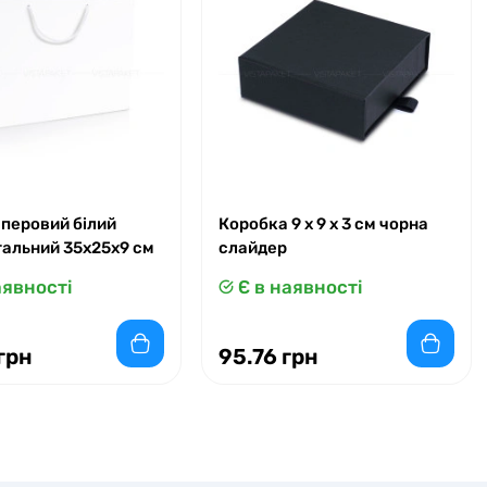
аперовий білий
Коробка 9 x 9 x 3 см чорна
тальний 35х25х9 см
слайдер
аявності
Є в наявності
грн
95.76 грн