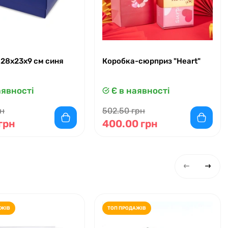
 28x23x9 см синя
Коробка-сюрприз "Heart"
аявності
Є в наявності
рн
502.50 грн
грн
400.00 грн
АЖІВ
ТОП ПРОДАЖІВ