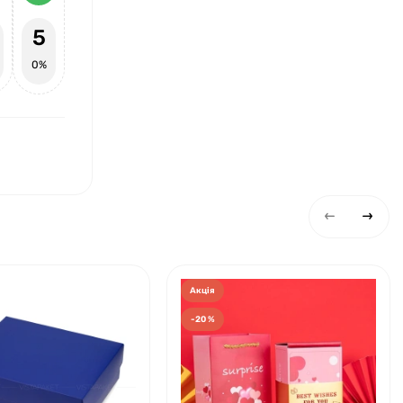
5
0%
Акція
-20 %