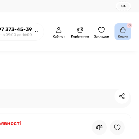
UA
0
97 373-45-39
— з 09:00 до 16:00
Кабінет
Порівняння
Закладки
Кошик
аявності