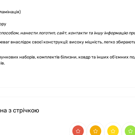
ламінація)
ору
особом, нанести логотип, сайт, контакти та іншу інформацію пр
ваг внаслідок своєї конструкції: високу міцність, легко збирают
ункових наборів, комплектів білизни, ковдр та інших об'ємних по
ів.
на з стрічкою