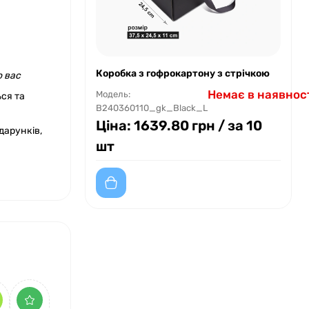
Коробка з гофрокартону з стрічкою
о вас
Немає в наявнос
Модель:
ься та
B240360110_gk_Black_L
Ціна:
1639.80 грн
/ за 10
дарунків,
шт