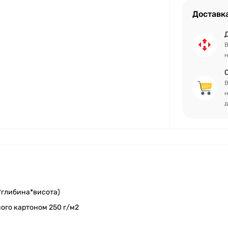
Доставк
В
н
В
н
д
глибина*висота)
ого картоном 250 г/м2