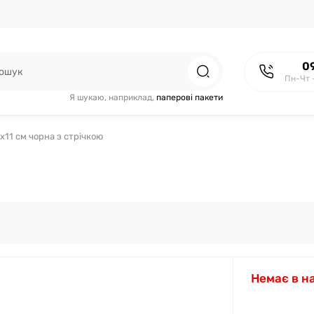
0
Пн-Чт 
Я шукаю, наприклад,
паперові пакети
x11 см чорна з стрічкою
Немає в н