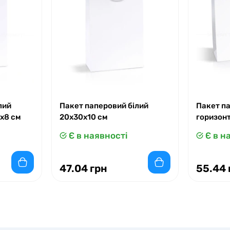
лий
Пакет паперовий білий
Пакет п
x8 см
20х30х10 см
горизон
Є в наявності
Є в н
47.04 грн
55.44 