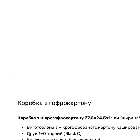
Коробка з гофрокартону
Коробка з мікрогофрокартону 37,5х24,5х11 см
(ширина*
Виготовлена з мікрогофрованого картону каширован
Друк 1+0 чорний (Black C)
Колір: чорна ззовні, біла всередині,